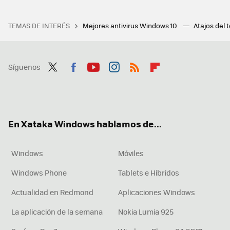
TEMAS DE INTERÉS
Mejores antivirus Windows 10
Atajos del 
Síguenos
Twit
Fac
You
Inst
RSS
Flip
ter
ebo
tub
agr
boa
ok
e
am
rd
En Xataka Windows hablamos de...
Windows
Móviles
Windows Phone
Tablets e Híbridos
Actualidad en Redmond
Aplicaciones Windows
La aplicación de la semana
Nokia Lumia 925