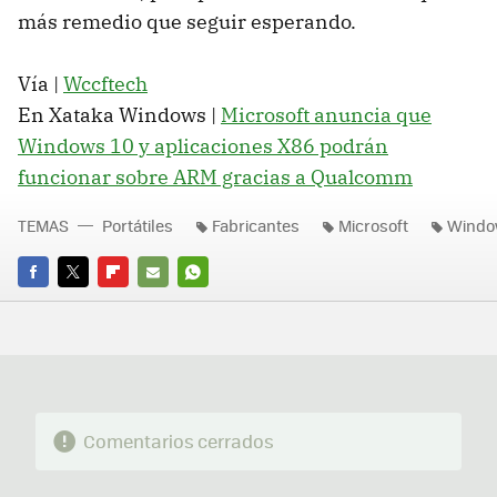
más remedio que seguir esperando.
Vía |
Wccftech
En Xataka Windows |
Microsoft anuncia que
Windows 10 y aplicaciones X86 podrán
funcionar sobre ARM gracias a Qualcomm
TEMAS
Portátiles
Fabricantes
Microsoft
Windo
FACEBOOK
TWITTER
FLIPBOARD
E-
WHATSAPP
MAIL
Comentarios cerrados