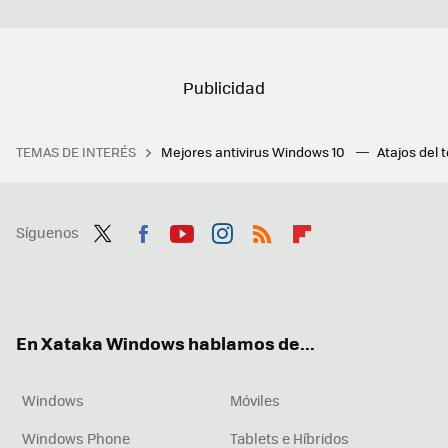
TEMAS DE INTERÉS
Mejores antivirus Windows 10
Atajos del 
Síguenos
Twit
Fac
You
Inst
RSS
Flip
ter
ebo
tub
agr
boa
ok
e
am
rd
En Xataka Windows hablamos de...
Windows
Móviles
Windows Phone
Tablets e Híbridos