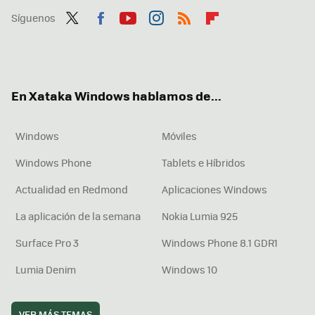
Síguenos
Twit
Fac
You
Inst
RSS
Flip
ter
ebo
tub
agr
boa
ok
e
am
rd
En Xataka Windows hablamos de...
Windows
Móviles
Windows Phone
Tablets e Híbridos
Actualidad en Redmond
Aplicaciones Windows
La aplicación de la semana
Nokia Lumia 925
Surface Pro 3
Windows Phone 8.1 GDR1
Lumia Denim
Windows 10
VER MÁS TEMAS