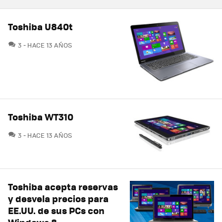
Toshiba U840t
COMENTARIOS
3
HACE 13 AÑOS
Toshiba WT310
COMENTARIOS
3
HACE 13 AÑOS
Toshiba acepta reservas
y desvela precios para
EE.UU. de sus PCs con