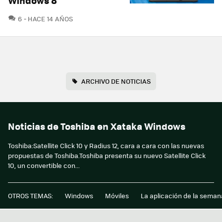
Windows 8
COMENTARIOS
6
HACE 14 AÑOS
ARCHIVO DE NOTICIAS
Noticias de Toshiba en Xataka Windows
Toshiba:Satellite Click 10 y Radius 12, cara a cara con las nuevas
propuestas de Toshiba.Toshiba presenta su nuevo Satellite Click
10, un convertible con...
OTROS TEMAS:
Windows
Móviles
La aplicación de la seman