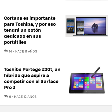
Cortana es importante
para Toshiba, y por eso
tendrá un botón
dedicado en sus
portátiles
COMENTARIOS
14
HACE 11 AÑOS
Toshiba Portege Z20t, un
híbrido que aspira a
competir con el Surface
Pro 3
COMENTARIOS
6
HACE 12 AÑOS