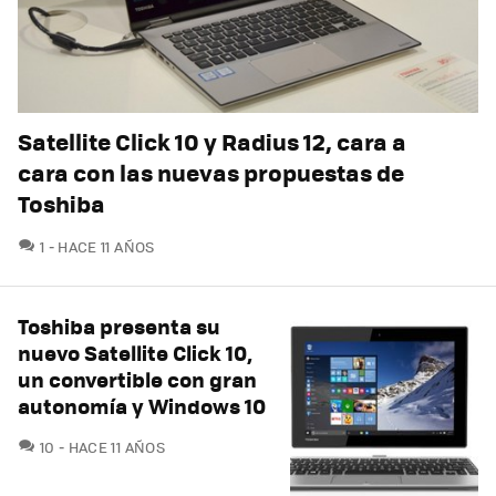
Satellite Click 10 y Radius 12, cara a
cara con las nuevas propuestas de
Toshiba
COMENTARIOS
1
HACE 11 AÑOS
Toshiba presenta su
nuevo Satellite Click 10,
un convertible con gran
autonomía y Windows 10
COMENTARIOS
10
HACE 11 AÑOS