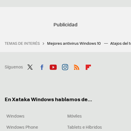
TEMAS DE INTERÉS
Mejores antivirus Windows 10
Atajos del 
Síguenos
Twit
Fac
You
Inst
RSS
Flip
ter
ebo
tub
agr
boa
ok
e
am
rd
En Xataka Windows hablamos de...
Windows
Móviles
Windows Phone
Tablets e Híbridos