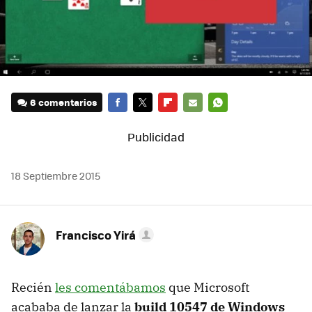
6 comentarios
FACEBOOK
TWITTER
FLIPBOARD
E-
WHATSAPP
MAIL
18 Septiembre 2015
Francisco Yirá
Recién
les comentábamos
que Microsoft
acababa de lanzar la
build 10547 de Windows