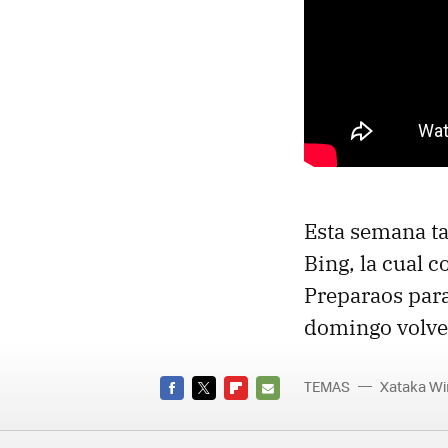
Esta semana t
Bing, la cual c
Preparaos par
domingo volve
TEMAS
Xataka W
FACEBOOK
TWITTER
FLIPBOARD
E-
MAIL