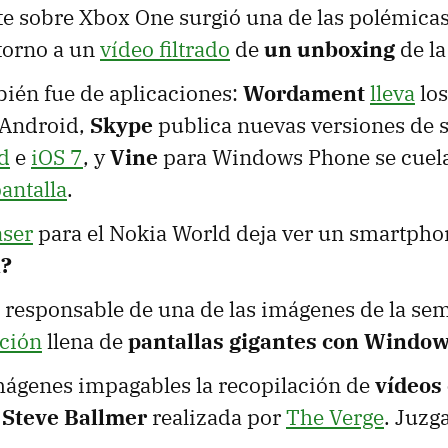
e sobre Xbox One surgió una de las polémicas
torno a un
vídeo filtrado
de
un unboxing
de l
bién fue de aplicaciones:
Wordament
lleva
los
 Android,
Skype
publica nuevas versiones de s
d
e
iOS 7
, y
Vine
para Windows Phone se cuel
antalla
.
aser
para el Nokia World deja ver un smartphon
l?
 responsable de una de las imágenes de la se
ción
llena de
pantallas gigantes con Window
mágenes impagables la recopilación de
vídeos
y Steve Ballmer
realizada por
The Verge
. Juzg