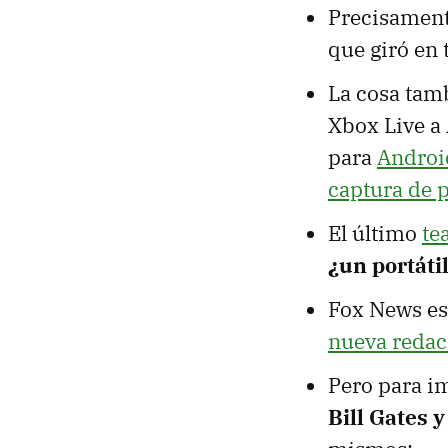
Precisament
que giró en 
La cosa tam
Xbox Live a
para
Androi
captura de p
El último
te
¿un portáti
Fox News es
nueva redac
Pero para i
Bill Gates 