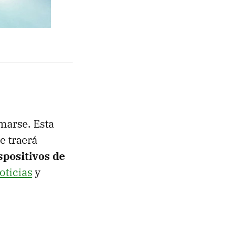
marse. Esta
e traerá
spositivos de
oticias
y