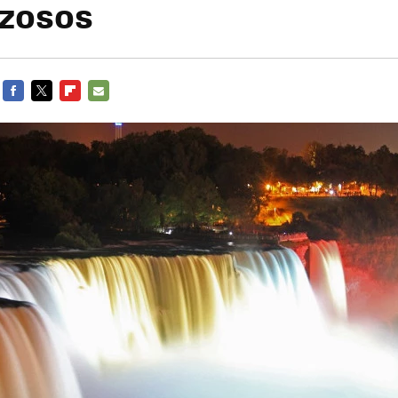
zosos
FACEBOOK
TWITTER
FLIPBOARD
E-
MAIL