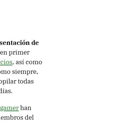
esentación de
 en primer
ocios
, así como
como siempre,
pilar todas
días.
ogamer
han
miembros del