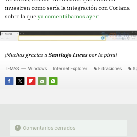
muestren como sería la integración con Cortana
sobre la que
ya comentábamos ayer
:
¡Muchas gracias a
Santiago Lucas
por la pista!
TEMAS
Windows
Internet Explorer
Filtraciones
S
FACEBOOK
TWITTER
FLIPBOARD
E-
WHATSAPP
MAIL
Comentarios cerrados