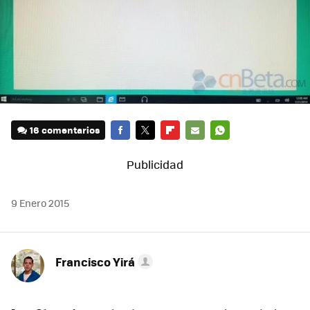
16 comentarios
FACEBOOK
TWITTER
FLIPBOARD
E-
WHATSAPP
MAIL
9 Enero 2015
Francisco Yirá