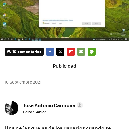
10 comentarios
FACEBOOK
TWITTER
FLIPBOARD
E-
WHATSAPP
MAIL
16 Septiembre 2021
Jose Antonio Carmona
Editor Senior
Una de las quejas de los usuarios cuando se