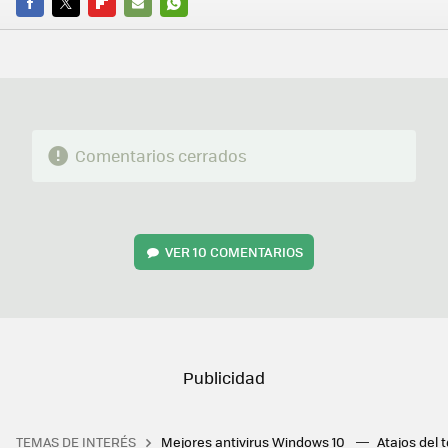
FACEBOOK
TWITTER
FLIPBOARD
E-
WHATSAPP
MAIL
Comentarios cerrados
VER
10 COMENTARIOS
TEMAS DE INTERÉS
Mejores antivirus Windows 10
Atajos del 