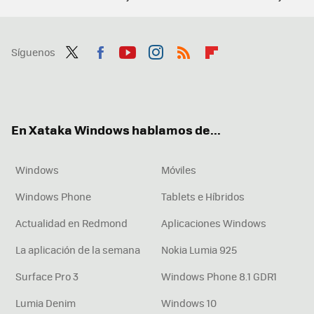
Síguenos
Twit
Fac
You
Inst
RSS
Flip
ter
ebo
tub
agr
boa
ok
e
am
rd
En Xataka Windows hablamos de...
Windows
Móviles
Windows Phone
Tablets e Híbridos
Actualidad en Redmond
Aplicaciones Windows
La aplicación de la semana
Nokia Lumia 925
Surface Pro 3
Windows Phone 8.1 GDR1
Lumia Denim
Windows 10