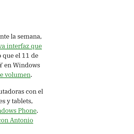
nte la semana,
a interfaz que
ó que el 11 de
 Y en Windows
de volumen
.
tadoras con el
s y tablets,
indows Phone
.
 con Antonio