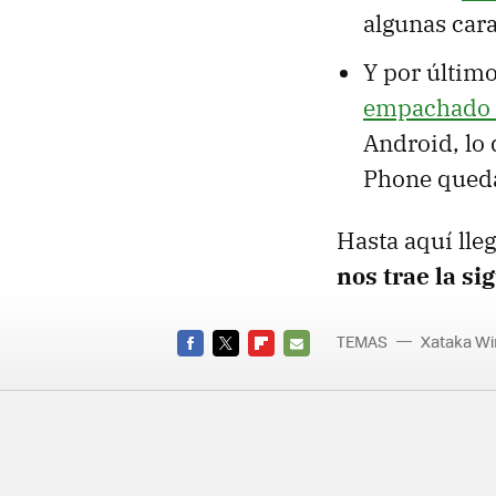
algunas cara
Y por último
empachado 
Android, lo 
Phone queda
Hasta aquí ll
nos trae la si
TEMAS
Xataka W
FACEBOOK
TWITTER
FLIPBOARD
E-
MAIL