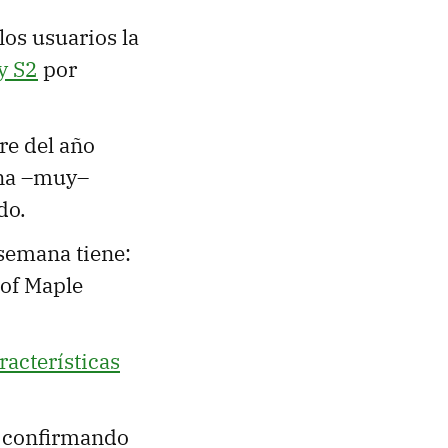
los usuarios la
y S2
por
re del año
una –muy–
do.
 semana tiene:
 of Maple
racterísticas
 confirmando