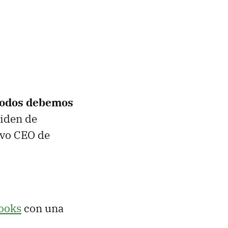
todos debemos
viden de
evo CEO de
ooks
con una