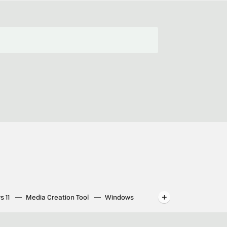
s 11
Media Creation Tool
Windows
indows
WhatsApp para ordenador