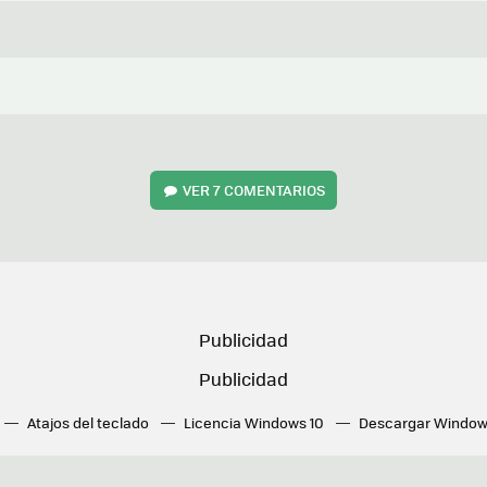
VER
7 COMENTARIOS
Atajos del teclado
Licencia Windows 10
Descargar Window
ué tarjeta gráfica tengo
Fórmulas Excel
DirectX
Fondos W
OneDrive
Nuevos Surface