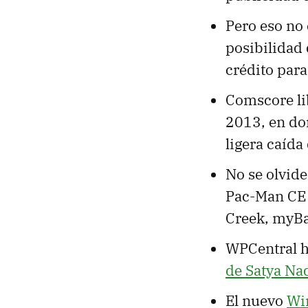
Pero eso no 
posibilidad
crédito par
Comscore li
2013, en d
ligera caída
No se olvide
Pac-Man CE 
Creek, myBa
WPCentral h
de Satya Nad
El nuevo
Wi