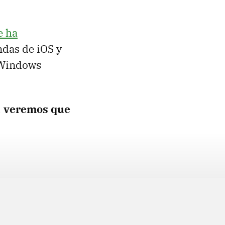
e ha
ndas de iOS y
a Windows
,
veremos que