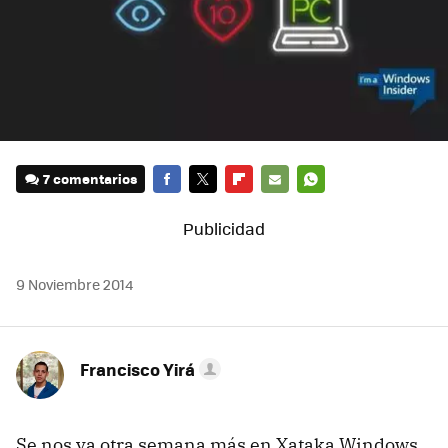
7 comentarios
FACEBOOK
TWITTER
FLIPBOARD
E-
WHATSAPP
MAIL
9 Noviembre 2014
Francisco Yirá
Se nos va otra semana más en Xataka Windows,