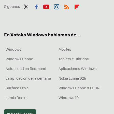
Síguenos
Twit
Fac
You
Inst
RSS
Flip
ter
ebo
tub
agr
boa
ok
e
am
rd
En Xataka Windows hablamos de...
Windows
Móviles
Windows Phone
Tablets e Híbridos
Actualidad en Redmond
Aplicaciones Windows
La aplicación de la semana
Nokia Lumia 925
Surface Pro 3
Windows Phone 8.1 GDR1
Lumia Denim
Windows 10
VER MÁS TEMAS