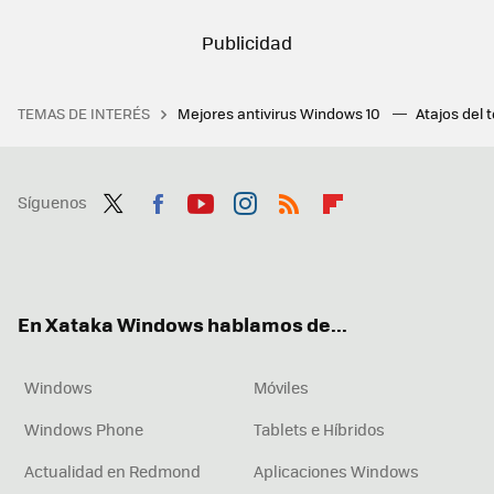
TEMAS DE INTERÉS
Mejores antivirus Windows 10
Atajos del 
Síguenos
Twit
Fac
You
Inst
RSS
Flip
ter
ebo
tub
agr
boa
ok
e
am
rd
En Xataka Windows hablamos de...
Windows
Móviles
Windows Phone
Tablets e Híbridos
Actualidad en Redmond
Aplicaciones Windows