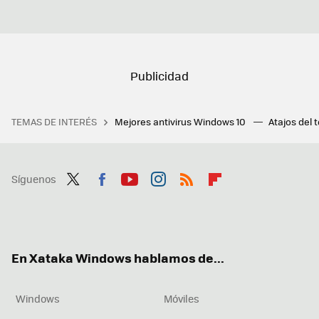
TEMAS DE INTERÉS
Mejores antivirus Windows 10
Atajos del 
Síguenos
Twit
Fac
You
Inst
RSS
Flip
ter
ebo
tub
agr
boa
ok
e
am
rd
En Xataka Windows hablamos de...
Windows
Móviles