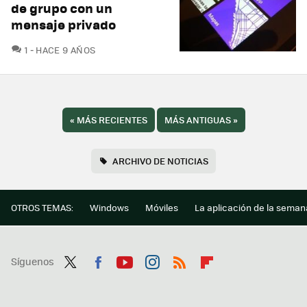
de grupo con un
mensaje privado
COMENTARIOS
1
HACE 9 AÑOS
«
MÁS RECIENTES
MÁS ANTIGUAS
»
ARCHIVO DE NOTICIAS
OTROS TEMAS:
Windows
Móviles
La aplicación de la seman
Síguenos
Twit
Fac
You
Inst
RSS
Flip
ter
ebo
tub
agr
boa