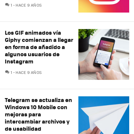
COMENTARIOS
1
HACE 9 AÑOS
Los GIF animados vía
Giphy comienzan a llegar
en forma de añadido a
algunos usuarios de
Instagram
COMENTARIOS
1
HACE 9 AÑOS
Telegram se actualiza en
Windows 10 Mobile con
mejoras para
intercambiar archivos y
de usabilidad