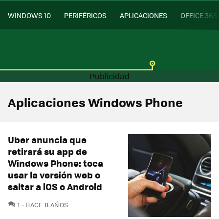
WINDOWS 10
PERIFÉRICOS
APLICACIONES
OFFICE 365
Aplicaciones Windows Phone
Uber anuncia que
retirará su app de
Windows Phone: toca
usar la versión web o
saltar a iOS o Android
COMENTARIOS
1
HACE 8 AÑOS