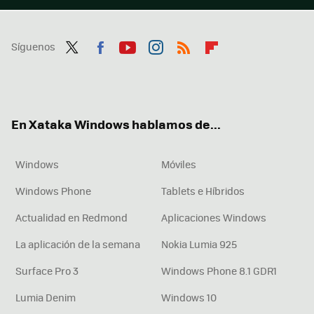
Síguenos
Twit
Fac
You
Inst
RSS
Flip
ter
ebo
tub
agr
boa
ok
e
am
rd
En Xataka Windows hablamos de...
Windows
Móviles
Windows Phone
Tablets e Híbridos
Actualidad en Redmond
Aplicaciones Windows
La aplicación de la semana
Nokia Lumia 925
Surface Pro 3
Windows Phone 8.1 GDR1
Lumia Denim
Windows 10