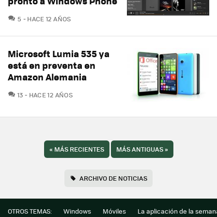
pronto a Windows Phone
COMENTARIOS
5
HACE 12 AÑOS
Microsoft Lumia 535 ya
está en preventa en
Amazon Alemania
COMENTARIOS
13
HACE 12 AÑOS
«
MÁS RECIENTES
MÁS ANTIGUAS
»
ARCHIVO DE NOTICIAS
OTROS TEMAS:
Windows
Móviles
La aplicación de la seman