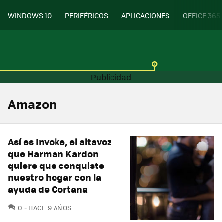
WINDOWS 10
PERIFÉRICOS
APLICACIONES
OFFICE 365
Amazon
Así es Invoke, el altavoz
que Harman Kardon
quiere que conquiste
nuestro hogar con la
ayuda de Cortana
COMENTARIOS
0
HACE 9 AÑOS