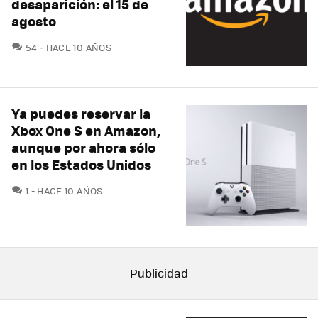
desaparición: el 15 de
agosto
COMENTARIOS
54
HACE 10 AÑOS
Ya puedes reservar la
Xbox One S en Amazon,
aunque por ahora sólo
en los Estados Unidos
COMENTARIOS
1
HACE 10 AÑOS