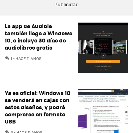
La app de Audible
también llega a Windows
10, e incluye 30 días de
audiolibros gratis
COMENTARIOS
1
HACE 11 AÑOS
Ya es oficial: Windows 10
se venderá en cajas con
estos diseños, y podrá
comprarse en formato
USB
COMENTARIOS
3
HACE 11 AÑOS