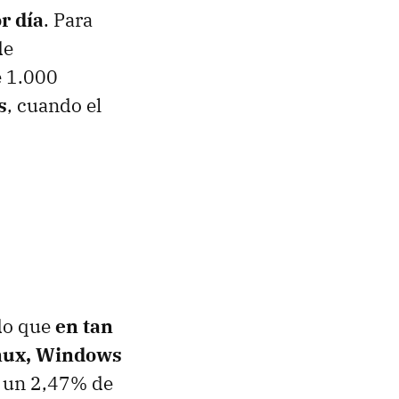
r día
. Para
de
e 1.000
s
, cuando el
do que
en tan
inux, Windows
o un 2,47% de