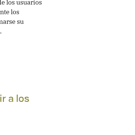
e los usuarios
nte los
omarse su
.
r a los