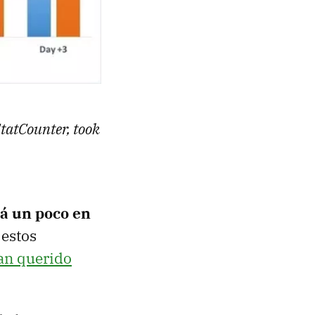
tatCounter, took
á un poco en
 estos
an querido