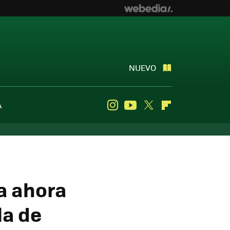
NUEVO
A
Instagram
Youtube
Twitter
Flipboard
a ahora
la de