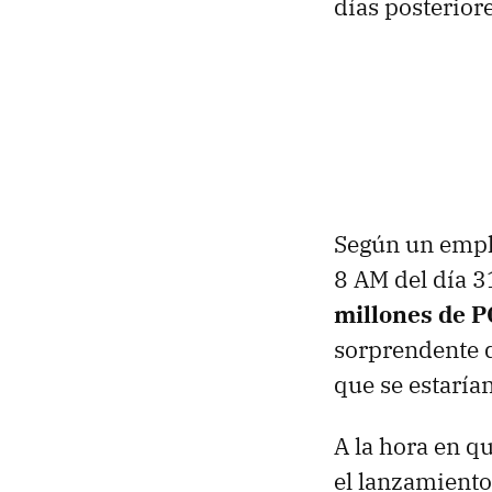
días posterior
Según un empl
8 AM del día 3
millones de P
sorprendente d
que se estaría
A la hora en q
el lanzamiento