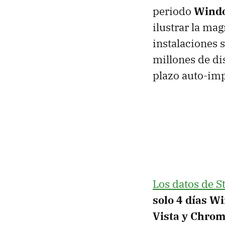
periodo
Window
ilustrar la ma
instalaciones 
millones de d
plazo auto-imp
Los datos de S
solo 4 días W
Vista y Chro