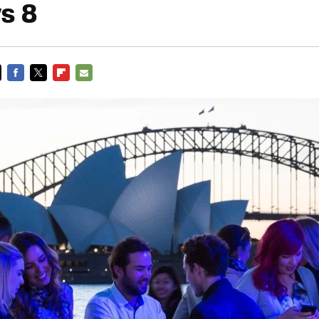
s 8
FACEBOOK
TWITTER
FLIPBOARD
E-
MAIL