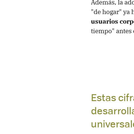
Además, la ado
"de hogar" ya 
usuarios corp
tiempo" antes 
Estas cif
desarrol
universal