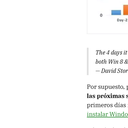
The 4 days i
both Win 8 &
— David Stor
Por supuesto, 
las próximas
primeros días 
instalar Windo