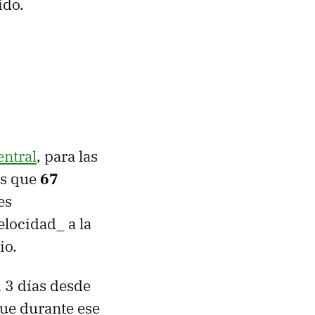
ido.
ntral
, para las
os que
67
es
elocidad_ a la
io.
i 3 días desde
que durante ese