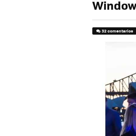
Window
32 comentarios