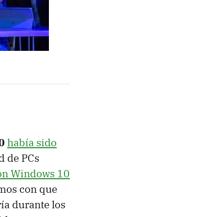
0
había sido
ad de PCs
 con Windows 10
amos con que
ía durante los