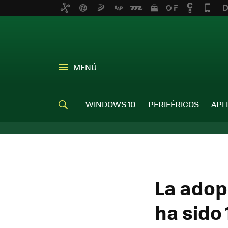
MENÚ
WINDOWS 10
PERIFÉRICOS
APL
La adop
ha sido