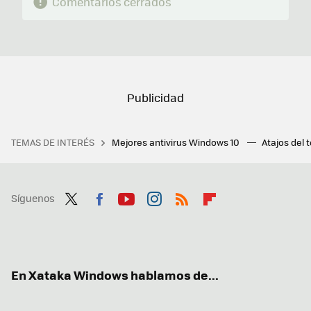
Comentarios cerrados
TEMAS DE INTERÉS
Mejores antivirus Windows 10
Atajos del 
Síguenos
Twit
Fac
You
Inst
RSS
Flip
ter
ebo
tub
agr
boa
ok
e
am
rd
En Xataka Windows hablamos de...