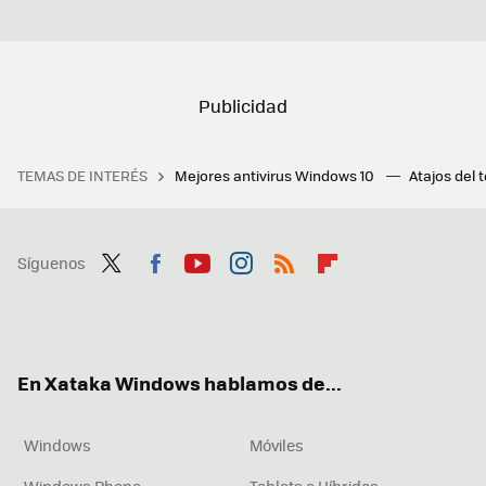
TEMAS DE INTERÉS
Mejores antivirus Windows 10
Atajos del 
Síguenos
Twit
Fac
You
Inst
RSS
Flip
ter
ebo
tub
agr
boa
ok
e
am
rd
En Xataka Windows hablamos de...
Windows
Móviles
Windows Phone
Tablets e Híbridos