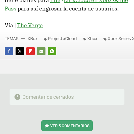
tiene planes para
integrar xCloud en Xbox Game
Pass
para así engrosar la cuenta de usuarios.
Vía |
The Verge
TEMAS
XBox
Project xCloud
Xbox
Xbox Series 
FACEBOOK
TWITTER
FLIPBOARD
E-
WHATSAPP
MAIL
Comentarios cerrados
VER
3 COMENTARIOS