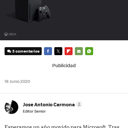
3 comentarios
FACEBOOK
TWITTER
FLIPBOARD
E-
WHATSAPP
MAIL
18 Junio 2020
Jose Antonio Carmona
Editor Senior
Esperamos un año movido para Microsoft. Tras