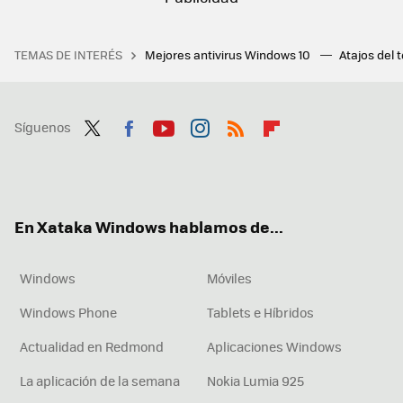
TEMAS DE INTERÉS
Mejores antivirus Windows 10
Atajos del 
Síguenos
Twit
Fac
You
Inst
RSS
Flip
ter
ebo
tub
agr
boa
ok
e
am
rd
En Xataka Windows hablamos de...
Windows
Móviles
Windows Phone
Tablets e Híbridos
Actualidad en Redmond
Aplicaciones Windows
La aplicación de la semana
Nokia Lumia 925