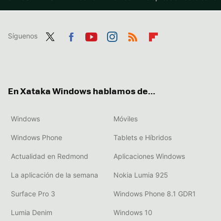
Síguenos
Twit
Fac
You
Inst
RSS
Flip
ter
ebo
tub
agr
boa
ok
e
am
rd
En Xataka Windows hablamos de...
Windows
Móviles
Windows Phone
Tablets e Híbridos
Actualidad en Redmond
Aplicaciones Windows
La aplicación de la semana
Nokia Lumia 925
Surface Pro 3
Windows Phone 8.1 GDR1
Lumia Denim
Windows 10