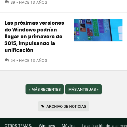
COMENTARIOS
39
HACE 13 AÑOS
Las próximas versiones
de Windows podrían
llegar en primavera de
2015, impulsando la
unificación
COMENTARIOS
54
HACE 13 AÑOS
«
MÁS RECIENTES
MÁS ANTIGUAS
»
ARCHIVO DE NOTICIAS
OTROS TEMAS:
Windows
Móviles
La aplicación de la sema