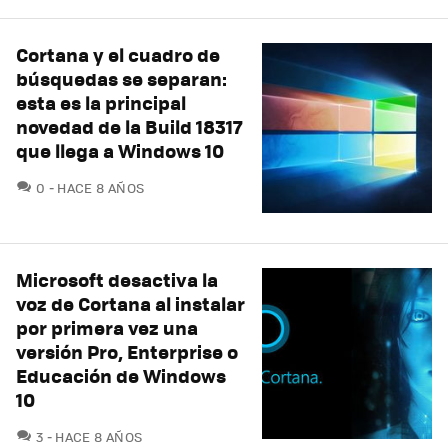
Cortana y el cuadro de
búsquedas se separan:
esta es la principal
novedad de la Build 18317
que llega a Windows 10
COMENTARIOS
0
HACE 8 AÑOS
Microsoft desactiva la
voz de Cortana al instalar
por primera vez una
versión Pro, Enterprise o
Educación de Windows
10
COMENTARIOS
3
HACE 8 AÑOS