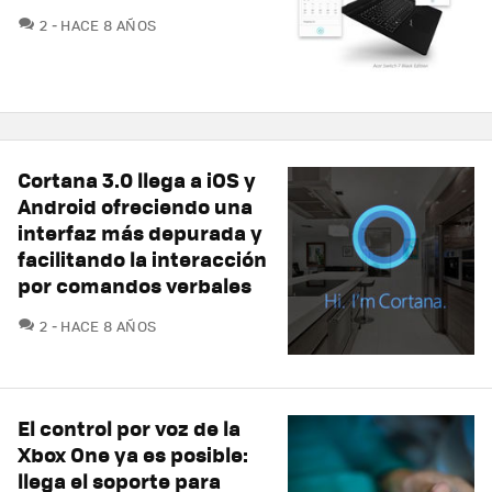
COMENTARIOS
2
HACE 8 AÑOS
Cortana 3.0 llega a iOS y
Android ofreciendo una
interfaz más depurada y
facilitando la interacción
por comandos verbales
COMENTARIOS
2
HACE 8 AÑOS
El control por voz de la
Xbox One ya es posible:
llega el soporte para