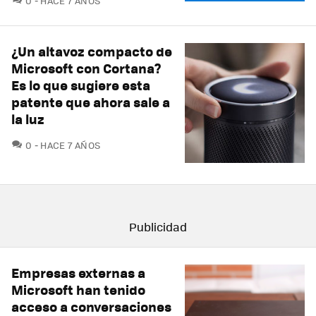
0
HACE 7 AÑOS
¿Un altavoz compacto de
Microsoft con Cortana?
Es lo que sugiere esta
patente que ahora sale a
la luz
COMENTARIOS
0
HACE 7 AÑOS
Empresas externas a
Microsoft han tenido
acceso a conversaciones