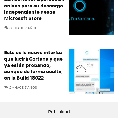
enlace para su descarga
independiente desde
Microsoft Store
COMENTARIOS
8
HACE 7 AÑOS
Esta es la nueva interfaz
que lucirá Cortana y que
ya están probando,
aunque de forma oculta,
en la Build 18922
COMENTARIOS
2
HACE 7 AÑOS