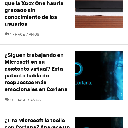
que la Xbox One habría
grabado sin
conocimiento de los
usuarios
COMENTARIOS
1
HACE 7 AÑOS
¿Siguen trabajando en
Microsoft en su
asistente virtual? Esta
patente habla de
respuestas más
emocionales en Cortana
COMENTARIOS
0
HACE 7 AÑOS
¿Tira Microsoft la toalla
con Cortana? Aparece un