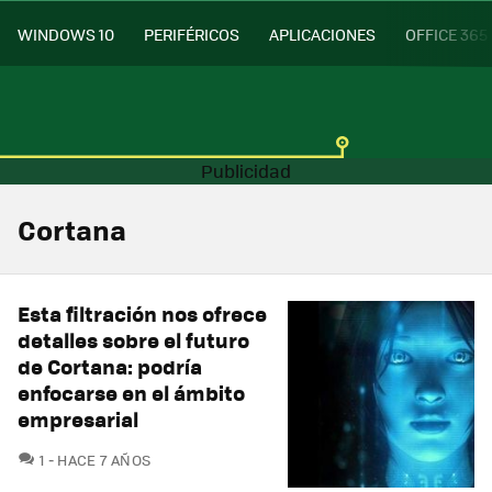
WINDOWS 10
PERIFÉRICOS
APLICACIONES
OFFICE 365
Cortana
Esta filtración nos ofrece
detalles sobre el futuro
de Cortana: podría
enfocarse en el ámbito
empresarial
COMENTARIOS
1
HACE 7 AÑOS