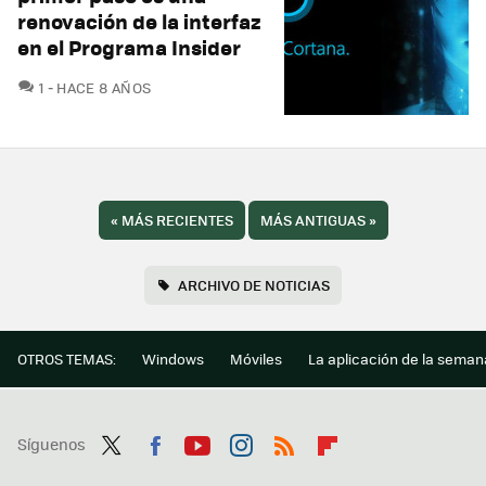
renovación de la interfaz
en el Programa Insider
COMENTARIOS
1
HACE 8 AÑOS
«
MÁS RECIENTES
MÁS ANTIGUAS
»
ARCHIVO DE NOTICIAS
OTROS TEMAS:
Windows
Móviles
La aplicación de la seman
Síguenos
Twit
Fac
You
Inst
RSS
Flip