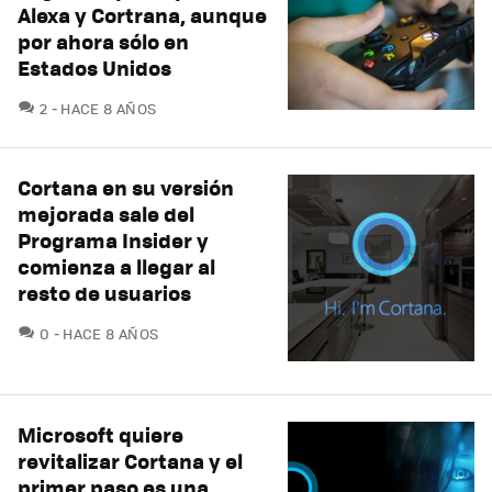
Alexa y Cortrana, aunque
por ahora sólo en
Estados Unidos
COMENTARIOS
2
HACE 8 AÑOS
Cortana en su versión
mejorada sale del
Programa Insider y
comienza a llegar al
resto de usuarios
COMENTARIOS
0
HACE 8 AÑOS
Microsoft quiere
revitalizar Cortana y el
primer paso es una