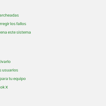
 parcheadas
egir los fallos
trena este sistema
ivarlo
s usuarios
 para tu equipo
ook X