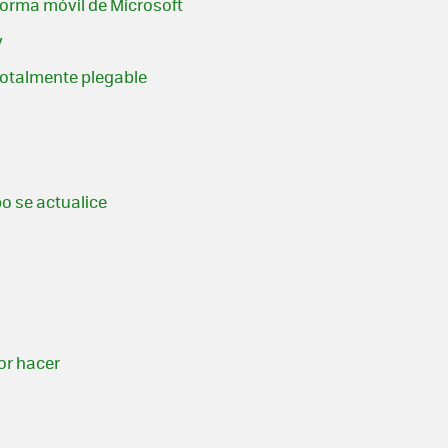
forma móvil de Microsoft
y
 totalmente plegable
o se actualice
or hacer