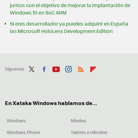
juntos con el objetivo de mejorar la implantación de
Windows 10 en SoC ARM
Si eres desarrollador ya puedes adquirir en España
las Microsoft HoloLens Development Edition
Síguenos
Twit
Fac
You
Inst
RSS
Flip
ter
ebo
tub
agr
boa
ok
e
am
rd
En Xataka Windows hablamos de...
Windows
Móviles
Windows Phone
Tablets e Híbridos