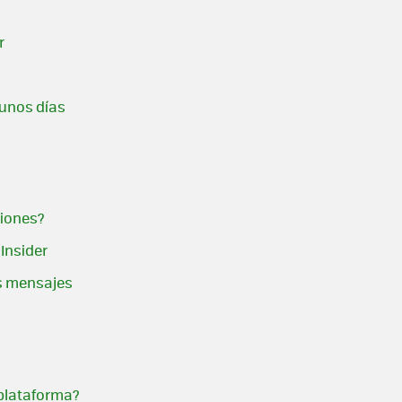
r
 unos días
ciones?
 Insider
os mensajes
 plataforma?