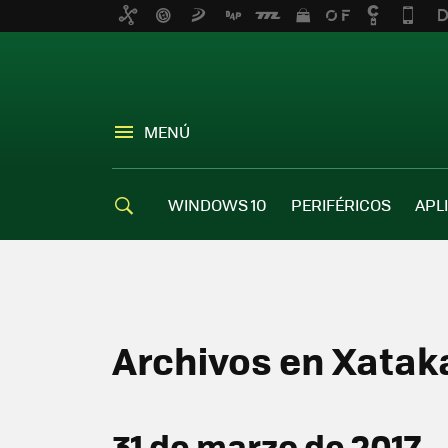
MENÚ
WINDOWS 10
PERIFÉRICOS
APL
Archivos en Xata
31 de marzo de 2017