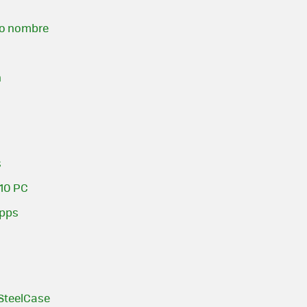
mo nombre
n
s
 10 PC
apps
 SteelCase