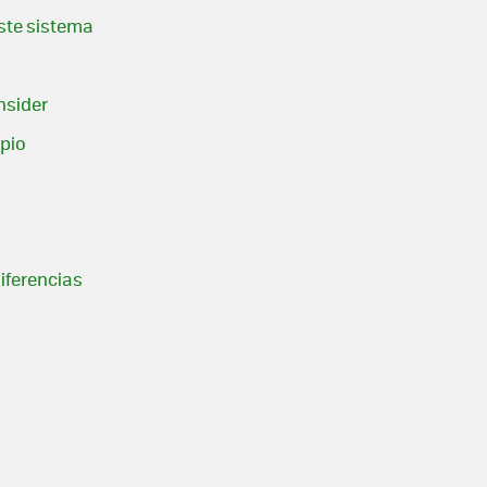
ste sistema
nsider
rpio
iferencias