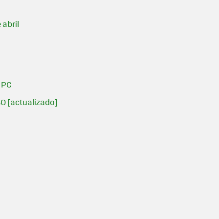
 abril
l PC
SO [actualizado]