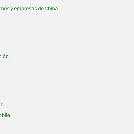
ismos y empresas de China
ción
te
obile