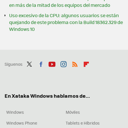
en más de la mitad de los equipos del mercado
Uso excesivo de la CPU: algunos usuarios se están
quejando de este problema con la Build 18362.329 de
Windows 10
Síguenos
Twit
Fac
You
Inst
RSS
Flip
ter
ebo
tub
agr
boa
ok
e
am
rd
En Xataka Windows hablamos de...
Windows
Móviles
Windows Phone
Tablets e Híbridos