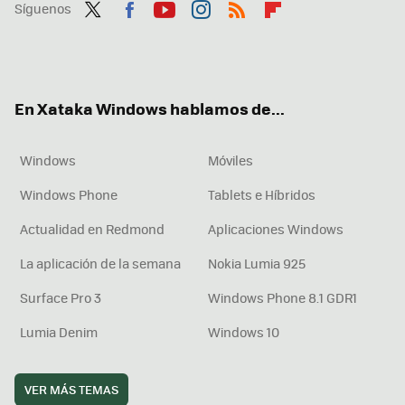
Síguenos
Twit
Fac
You
Inst
RSS
Flip
ter
ebo
tub
agr
boa
ok
e
am
rd
En Xataka Windows hablamos de...
Windows
Móviles
Windows Phone
Tablets e Híbridos
Actualidad en Redmond
Aplicaciones Windows
La aplicación de la semana
Nokia Lumia 925
Surface Pro 3
Windows Phone 8.1 GDR1
Lumia Denim
Windows 10
VER MÁS TEMAS